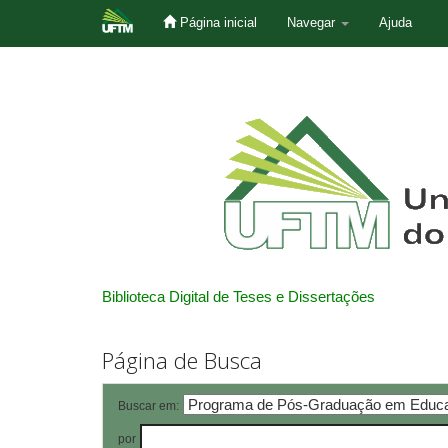
Página inicial
Navegar
Ajuda
Skip
navigation
Biblioteca Digital de Teses e Dissertações
Página de Busca
Buscar em:
por