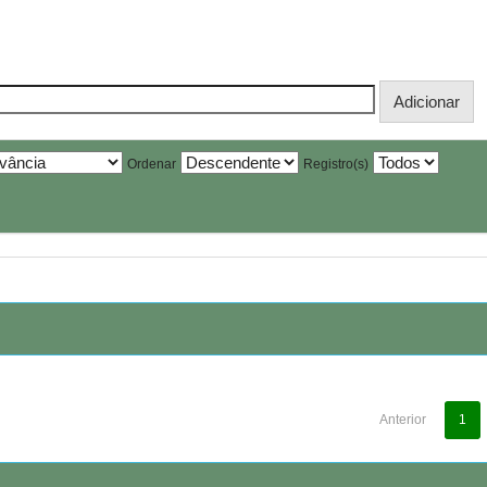
Ordenar
Registro(s)
Anterior
1