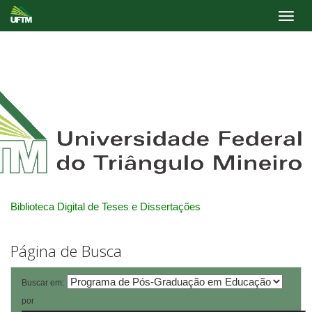
Skip
navigation
Biblioteca Digital de Teses e Dissertações
Página de Busca
Buscar em:
por