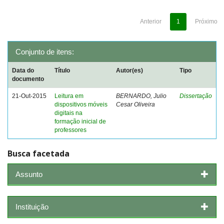
Anterior
1
Próximo
Conjunto de itens:
Data do
Título
Autor(es)
Tipo
documento
21-Out-2015
Leitura em
BERNARDO, Julio
Dissertação
dispositivos móveis
Cesar Oliveira
digitais na
formação inicial de
professores
Busca facetada
Assunto
Instituição