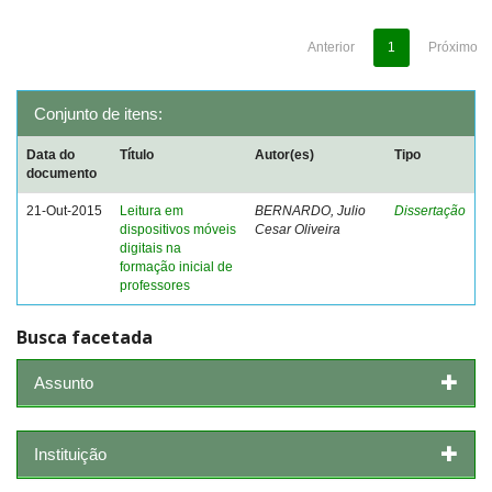
Anterior
1
Próximo
Conjunto de itens:
Data do
Título
Autor(es)
Tipo
documento
21-Out-2015
Leitura em
BERNARDO, Julio
Dissertação
dispositivos móveis
Cesar Oliveira
digitais na
formação inicial de
professores
Busca facetada
Assunto
Instituição