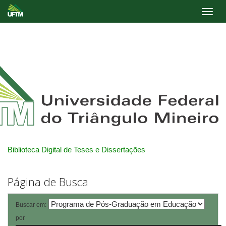
Skip
navigation
Biblioteca Digital de Teses e Dissertações
Página de Busca
Buscar em:
por