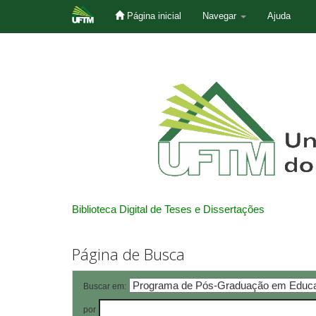
Página inicial
Navegar
Ajuda
Skip
navigation
Biblioteca Digital de Teses e Dissertações
Página de Busca
Buscar em:
por