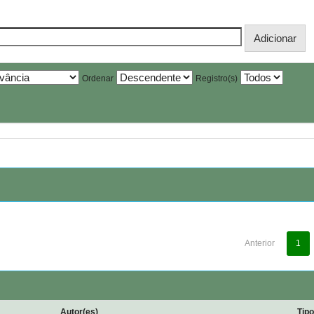
Ordenar
Registro(s)
Anterior
1
Autor(es)
Tip