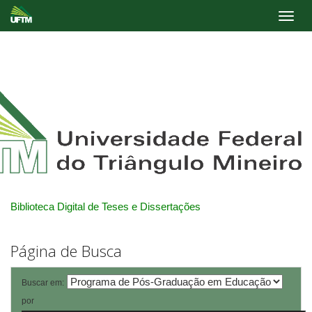
Skip
navigation
Biblioteca Digital de Teses e Dissertações
Página de Busca
Buscar em:
por