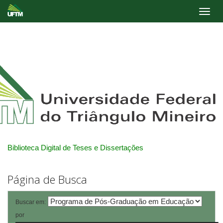
Skip
navigation
Biblioteca Digital de Teses e Dissertações
Página de Busca
Buscar em:
por