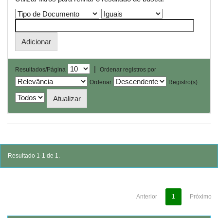
|
Resultados/Página
Ordenar registros por
Ordenar
Registro(s)
Resultado 1-1 de 1.
Anterior
1
Próximo