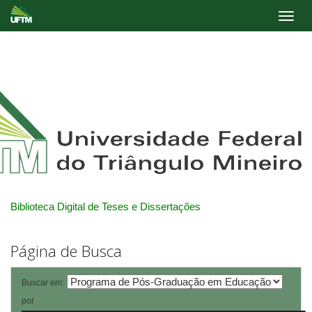
Skip
navigation
Biblioteca Digital de Teses e Dissertações
Página de Busca
Buscar em:
por