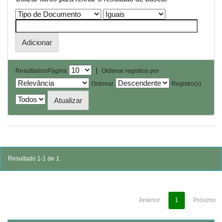
|
Resultados/Página
Ordenar registros por
Ordenar
Registro(s)
Resultado 1-1 de 1.
Anterior
1
Próximo