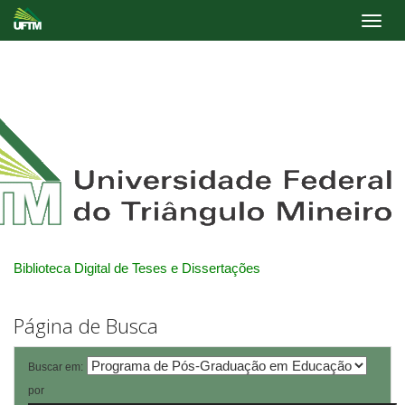
Skip
navigation
Biblioteca Digital de Teses e Dissertações
Página de Busca
Buscar em:
por