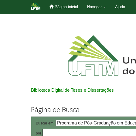
Página inicial
Navegar
Ajuda
Skip
navigation
Biblioteca Digital de Teses e Dissertações
Página de Busca
Buscar em:
por