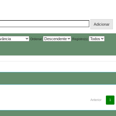
Ordenar
Registro(s)
Anterior
1