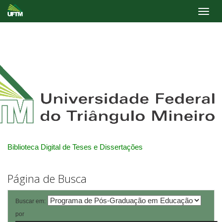
Skip
navigation
Biblioteca Digital de Teses e Dissertações
Página de Busca
Buscar em:
por