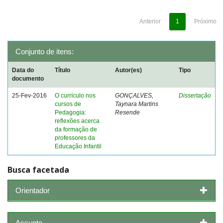
Anterior
1
Próximo
Conjunto de itens:
Data do
Título
Autor(es)
Tipo
documento
25-Fev-2016
O currículo nos
GONÇALVES,
Dissertação
cursos de
Taynara Martins
Pedagogia:
Resende
reflexões acerca
da formação de
professores da
Educação Infantil
Busca facetada
Orientador
Assunto