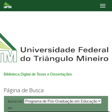
Skip
navigation
Biblioteca Digital de Teses e Dissertações
Página de Busca
Buscar em:
por