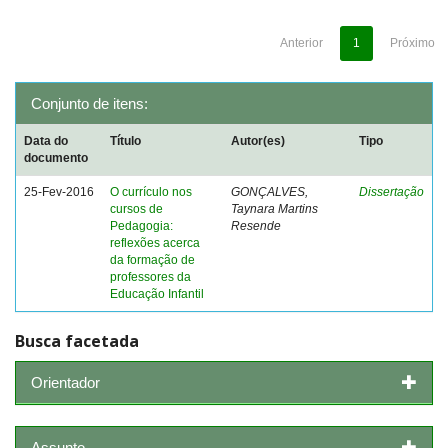
Anterior
1
Próximo
Conjunto de itens:
Data do
Título
Autor(es)
Tipo
documento
25-Fev-2016
O currículo nos
GONÇALVES,
Dissertação
cursos de
Taynara Martins
Pedagogia:
Resende
reflexões acerca
da formação de
professores da
Educação Infantil
Busca facetada
Orientador
Assunto