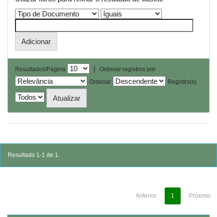
|
Resultados/Página
Ordenar registros por
Ordenar
Registro(s)
Resultado 1-1 de 1.
Anterior
1
Próximo