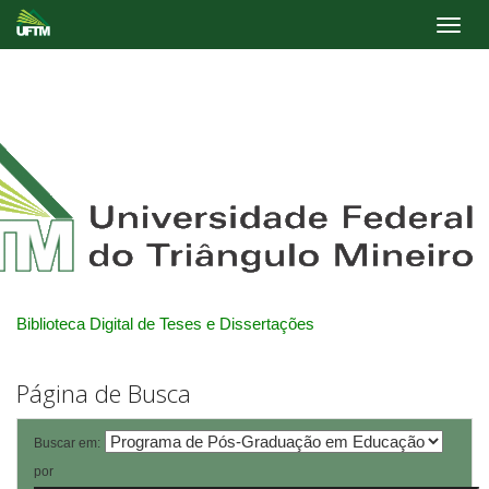
Skip
navigation
Biblioteca Digital de Teses e Dissertações
Página de Busca
Buscar em:
por