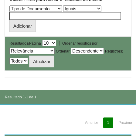
|
Resultados/Página
Ordenar registros por
Ordenar
Registro(s)
Resultado 1-1 de 1.
Anterior
1
Próximo