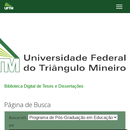
Skip
navigation
Biblioteca Digital de Teses e Dissertações
Página de Busca
Buscar em:
por