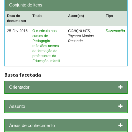
Conjunto de itens:
Data do
Título
Autor(es)
Tipo
documento
25-Fev-2016
O currículo nos
GONÇALVES,
Dissertação
cursos de
Taynara Martins
Pedagogia:
Resende
reflexões acerca
da formação de
professores da
Educação Infantil
Busca facetada
Orientador
Assunto
Áreas de conhecimento