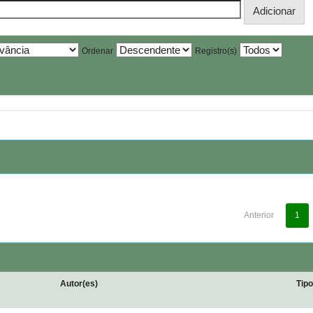
Ordenar
Registro(s)
Anterior
1
Autor(es)
Tip