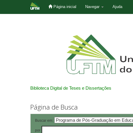
Página inicial
Navegar
Ajuda
Skip
navigation
Biblioteca Digital de Teses e Dissertações
Página de Busca
Buscar em:
por