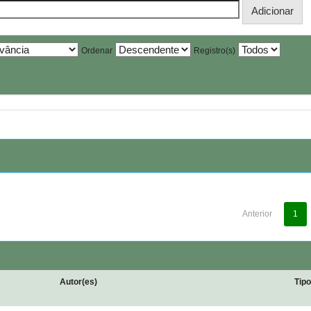
Ordenar
Registro(s)
Anterior
1
Autor(es)
Tip