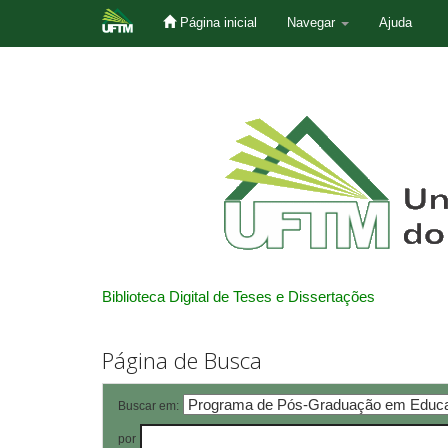
Página inicial
Navegar
Ajuda
Skip
navigation
Biblioteca Digital de Teses e Dissertações
Página de Busca
Buscar em:
por