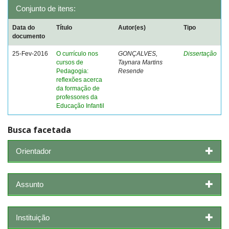
Conjunto de itens:
Data do
Título
Autor(es)
Tipo
documento
25-Fev-2016
O currículo nos
GONÇALVES,
Dissertação
cursos de
Taynara Martins
Pedagogia:
Resende
reflexões acerca
da formação de
professores da
Educação Infantil
Busca facetada
Orientador
Assunto
Instituição