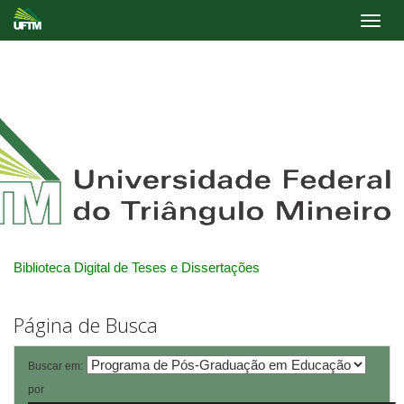
Skip
navigation
Biblioteca Digital de Teses e Dissertações
Página de Busca
Buscar em:
por