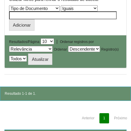
|
Resultados/Página
Ordenar registros por
Ordenar
Registro(s)
Resultado 1-1 de 1.
Anterior
1
Próximo