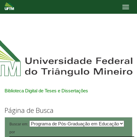
Skip
navigation
Biblioteca Digital de Teses e Dissertações
Página de Busca
Buscar em:
por