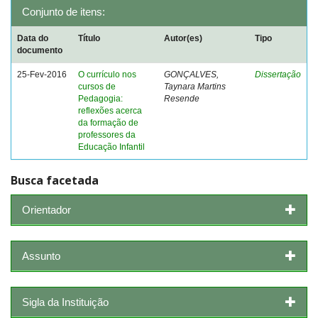
Conjunto de itens:
Data do
Título
Autor(es)
Tipo
documento
25-Fev-2016
O currículo nos
GONÇALVES,
Dissertação
cursos de
Taynara Martins
Pedagogia:
Resende
reflexões acerca
da formação de
professores da
Educação Infantil
Busca facetada
Orientador
Assunto
Sigla da Instituição