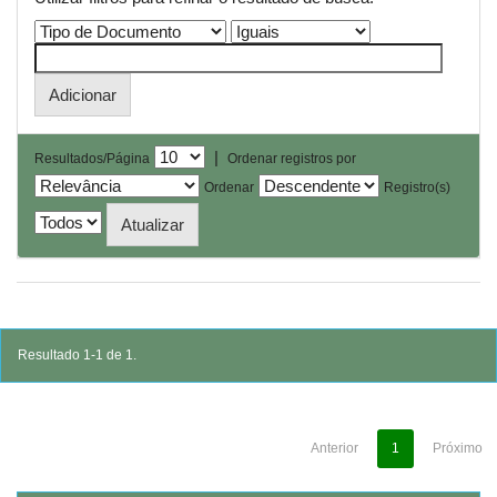
|
Resultados/Página
Ordenar registros por
Ordenar
Registro(s)
Resultado 1-1 de 1.
Anterior
1
Próximo