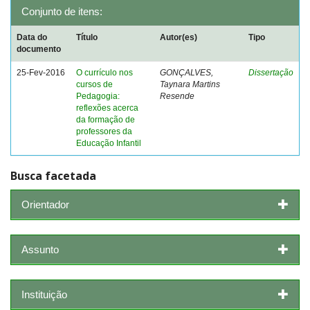
Conjunto de itens:
Data do
Título
Autor(es)
Tipo
documento
25-Fev-2016
O currículo nos
GONÇALVES,
Dissertação
cursos de
Taynara Martins
Pedagogia:
Resende
reflexões acerca
da formação de
professores da
Educação Infantil
Busca facetada
Orientador
Assunto
Instituição