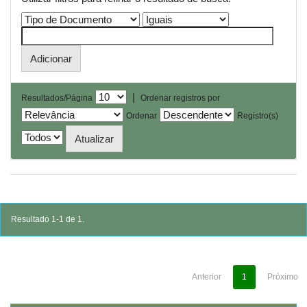
|
Resultados/Página
Ordenar registros por
Ordenar
Registro(s)
Resultado 1-1 de 1.
Anterior
1
Próximo