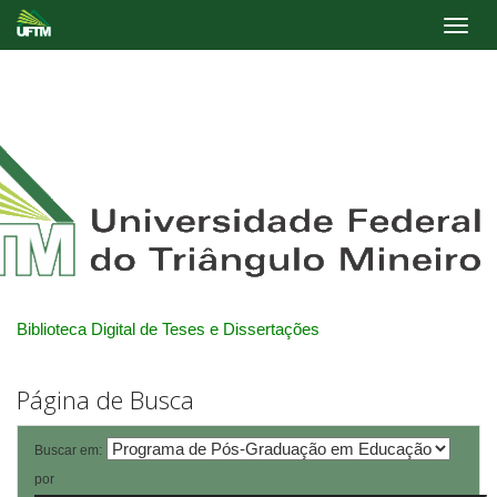
Skip
navigation
Biblioteca Digital de Teses e Dissertações
Página de Busca
Buscar em:
por