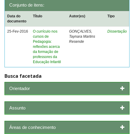
Conjunto de itens:
Data do
Título
Autor(es)
Tipo
documento
25-Fev-2016
O currículo nos
GONÇALVES,
Dissertação
cursos de
Taynara Martins
Pedagogia:
Resende
reflexões acerca
da formação de
professores da
Educação Infantil
Busca facetada
Orientador
Assunto
Áreas de conhecimento