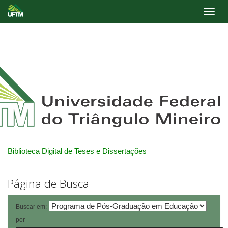
Skip
navigation
Biblioteca Digital de Teses e Dissertações
Página de Busca
Buscar em:
por