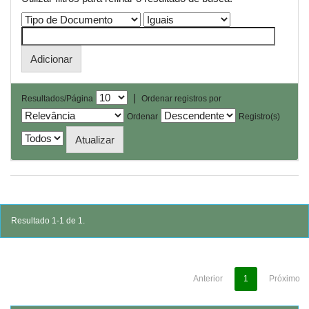
|
Resultados/Página
Ordenar registros por
Ordenar
Registro(s)
Resultado 1-1 de 1.
Anterior
1
Próximo