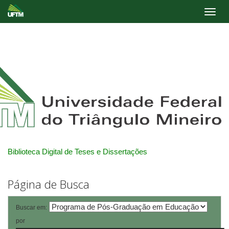
Skip
navigation
Biblioteca Digital de Teses e Dissertações
Página de Busca
Buscar em:
por