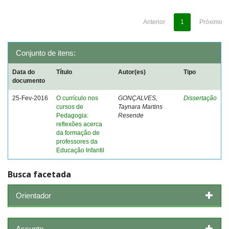
Anterior
1
Próximo
Conjunto de itens:
Data do
Título
Autor(es)
Tipo
documento
25-Fev-2016
O currículo nos
GONÇALVES,
Dissertação
cursos de
Taynara Martins
Pedagogia:
Resende
reflexões acerca
da formação de
professores da
Educação Infantil
Busca facetada
Orientador
Assunto