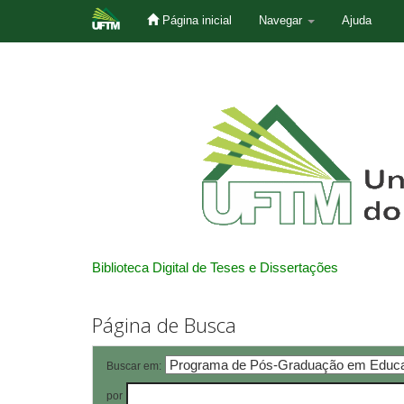
Página inicial
Navegar
Ajuda
Skip
navigation
Biblioteca Digital de Teses e Dissertações
Página de Busca
Buscar em:
por