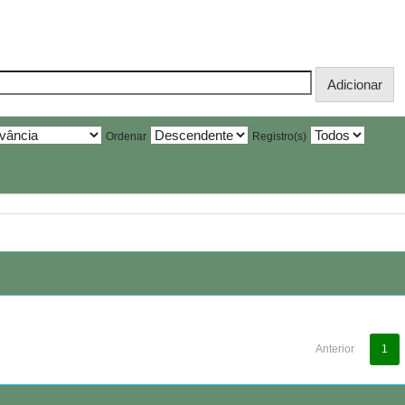
Ordenar
Registro(s)
Anterior
1