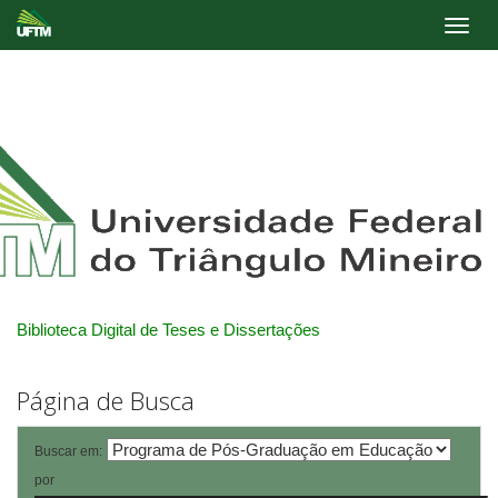
Skip
navigation
Biblioteca Digital de Teses e Dissertações
Página de Busca
Buscar em:
por