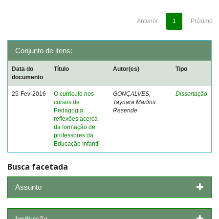
Anterior
1
Próximo
Conjunto de itens:
Data do
Título
Autor(es)
Tipo
documento
25-Fev-2016
O currículo nos
GONÇALVES,
Dissertação
cursos de
Taynara Martins
Pedagogia:
Resende
reflexões acerca
da formação de
professores da
Educação Infantil
Busca facetada
Assunto
Instituição