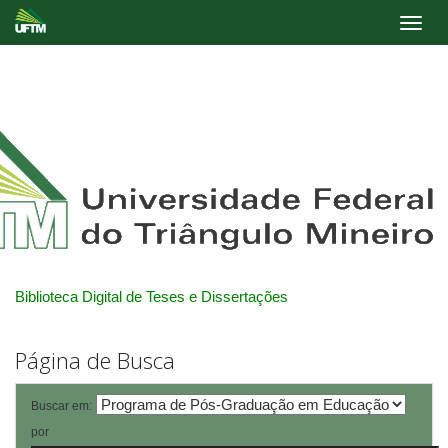
Skip
navigation
Biblioteca Digital de Teses e Dissertações
Página de Busca
Buscar em:
por