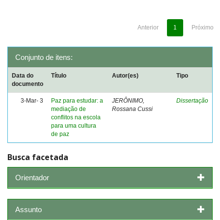
Anterior
1
Próximo
Conjunto de itens:
Data do
Título
Autor(es)
Tipo
documento
3-Mar- 3
Paz para estudar: a
JERÔNIMO,
Dissertação
mediação de
Rossana Cussi
conflitos na escola
para uma cultura
de paz
Busca facetada
Orientador
Assunto