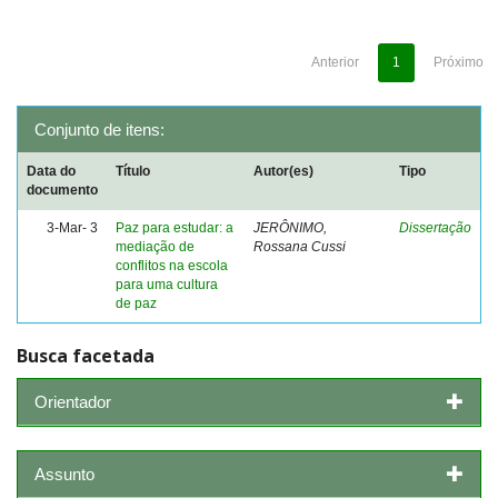
Anterior
1
Próximo
Conjunto de itens:
Data do
Título
Autor(es)
Tipo
documento
3-Mar- 3
Paz para estudar: a
JERÔNIMO,
Dissertação
mediação de
Rossana Cussi
conflitos na escola
para uma cultura
de paz
Busca facetada
Orientador
Assunto