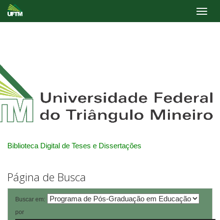
Skip
navigation
Biblioteca Digital de Teses e Dissertações
Página de Busca
Buscar em:
por