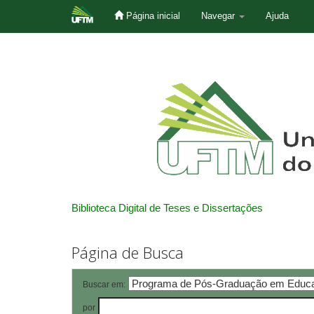
Página inicial
Navegar
Ajuda
Skip
navigation
Biblioteca Digital de Teses e Dissertações
Página de Busca
Buscar em:
por