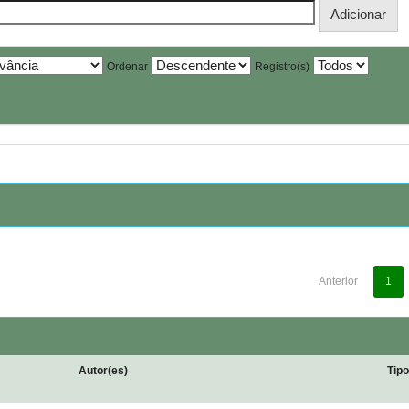
Ordenar
Registro(s)
Anterior
1
Autor(es)
Tip