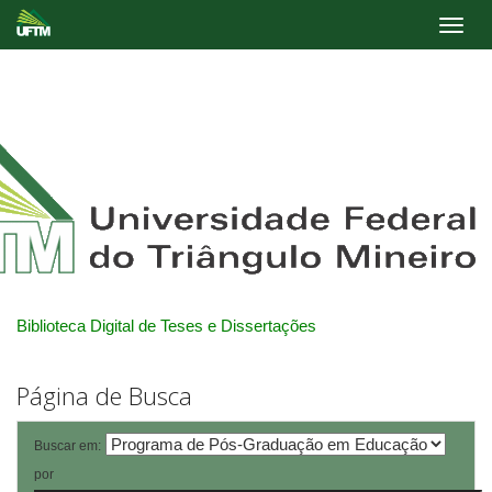
Skip
navigation
Biblioteca Digital de Teses e Dissertações
Página de Busca
Buscar em:
por