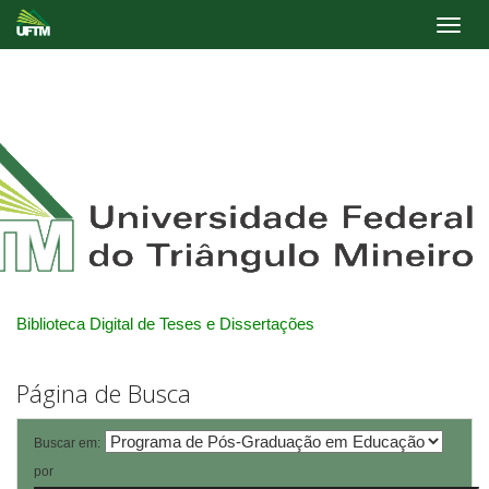
Skip
navigation
Biblioteca Digital de Teses e Dissertações
Página de Busca
Buscar em:
por