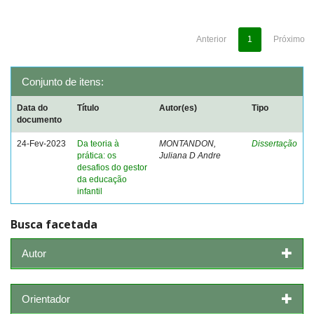
Anterior
1
Próximo
Conjunto de itens:
Data do
Título
Autor(es)
Tipo
documento
24-Fev-2023
Da teoria à
MONTANDON,
Dissertação
prática: os
Juliana D Andre
desafios do gestor
da educação
infantil
Busca facetada
Autor
Orientador