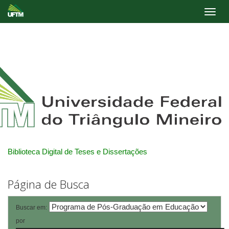
Skip
navigation
Biblioteca Digital de Teses e Dissertações
Página de Busca
Buscar em:
por