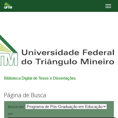
Skip
navigation
Biblioteca Digital de Teses e Dissertações
Página de Busca
Buscar em:
por