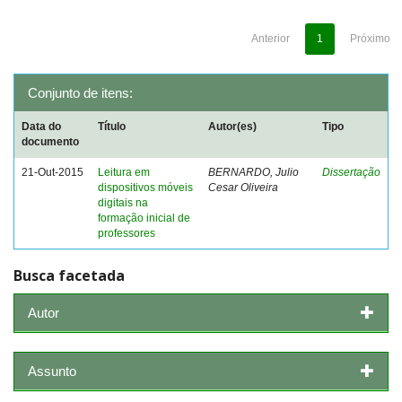
Anterior
1
Próximo
Conjunto de itens:
Data do
Título
Autor(es)
Tipo
documento
21-Out-2015
Leitura em
BERNARDO, Julio
Dissertação
dispositivos móveis
Cesar Oliveira
digitais na
formação inicial de
professores
Busca facetada
Autor
Assunto