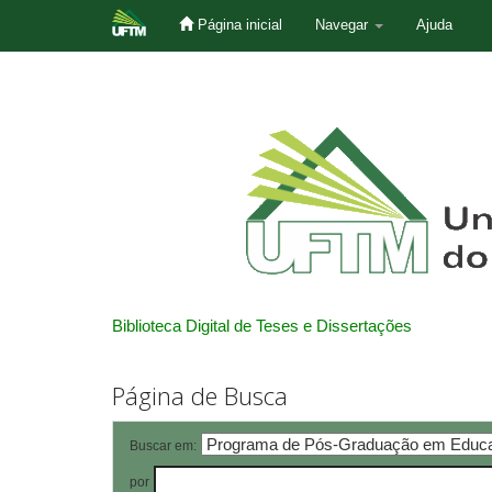
Página inicial
Navegar
Ajuda
Skip
navigation
Biblioteca Digital de Teses e Dissertações
Página de Busca
Buscar em:
por