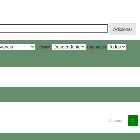
Ordenar
Registro(s)
Anterior
1