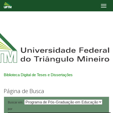
Skip
navigation
Biblioteca Digital de Teses e Dissertações
Página de Busca
Buscar em:
por