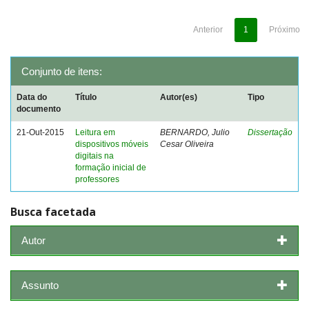
Anterior
1
Próximo
Conjunto de itens:
Data do
Título
Autor(es)
Tipo
documento
21-Out-2015
Leitura em
BERNARDO, Julio
Dissertação
dispositivos móveis
Cesar Oliveira
digitais na
formação inicial de
professores
Busca facetada
Autor
Assunto