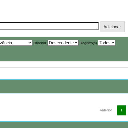
Ordenar
Registro(s)
Anterior
1