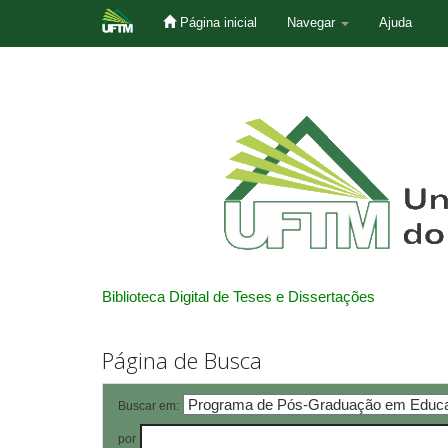
Página inicial
Navegar
Ajuda
Skip
navigation
Biblioteca Digital de Teses e Dissertações
Página de Busca
Buscar em:
por