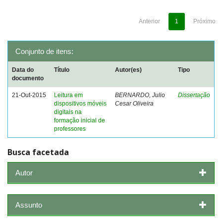
Anterior
1
Próximo
Conjunto de itens:
Data do
Título
Autor(es)
Tipo
documento
21-Out-2015
Leitura em
BERNARDO, Julio
Dissertação
dispositivos móveis
Cesar Oliveira
digitais na
formação inicial de
professores
Busca facetada
Autor
Assunto