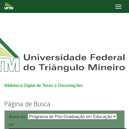
Skip
navigation
Biblioteca Digital de Teses e Dissertações
Página de Busca
Buscar em:
por