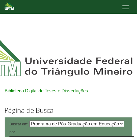
Skip
navigation
Biblioteca Digital de Teses e Dissertações
Página de Busca
Buscar em:
por