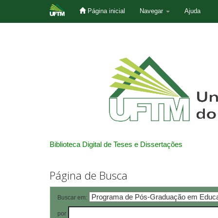
Página inicial
Navegar
Ajuda
Skip
navigation
Biblioteca Digital de Teses e Dissertações
Página de Busca
Buscar em:
por