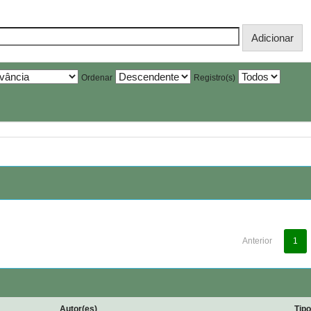
Ordenar
Registro(s)
Anterior
1
Autor(es)
Tip