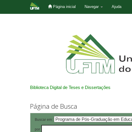
Página inicial
Navegar
Ajuda
Skip
navigation
Biblioteca Digital de Teses e Dissertações
Página de Busca
Buscar em:
por