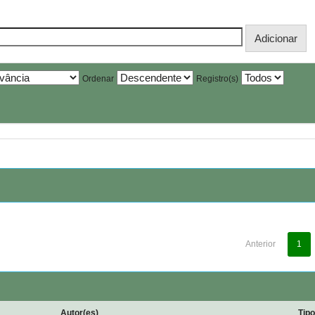
Ordenar
Registro(s)
Anterior
1
Autor(es)
Tip