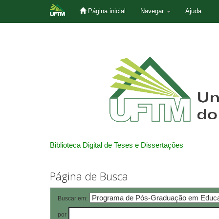
Página inicial
Navegar
Ajuda
Skip
navigation
Biblioteca Digital de Teses e Dissertações
Página de Busca
Buscar em:
por