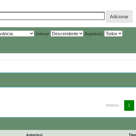
Ordenar
Registro(s)
Anterior
1
Autor(es)
Tip