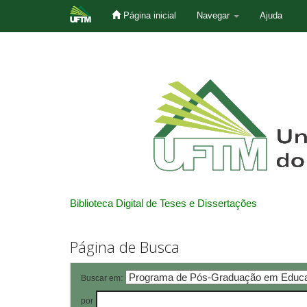
Página inicial
Navegar
Ajuda
Skip
navigation
Biblioteca Digital de Teses e Dissertações
Página de Busca
Buscar em:
por