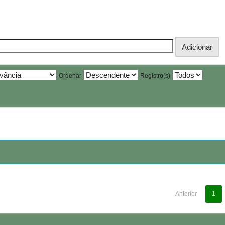
Ordenar
Registro(s)
Anterior
1