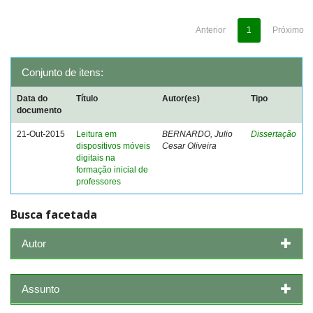
Anterior
1
Próximo
Conjunto de itens:
Data do
Título
Autor(es)
Tipo
documento
21-Out-2015
Leitura em
BERNARDO, Julio
Dissertação
dispositivos móveis
Cesar Oliveira
digitais na
formação inicial de
professores
Busca facetada
Autor
Assunto