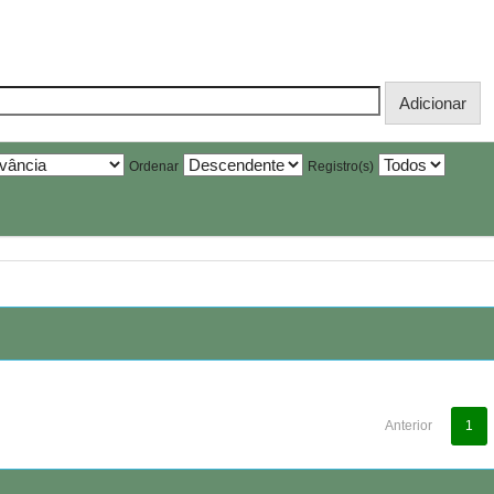
Ordenar
Registro(s)
Anterior
1