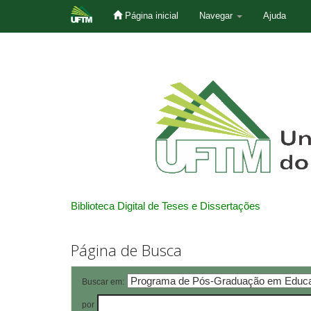
Página inicial
Navegar
Ajuda
Skip
navigation
Biblioteca Digital de Teses e Dissertações
Página de Busca
Buscar em:
por