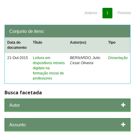
Anterior
1
Próximo
Conjunto de itens:
Data do
Título
Autor(es)
Tipo
documento
21-Out-2015
Leitura em
BERNARDO, Julio
Dissertação
dispositivos móveis
Cesar Oliveira
digitais na
formação inicial de
professores
Busca facetada
Autor
Assunto