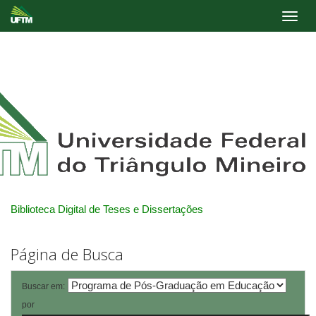
Skip
navigation
Biblioteca Digital de Teses e Dissertações
Página de Busca
Buscar em:
por