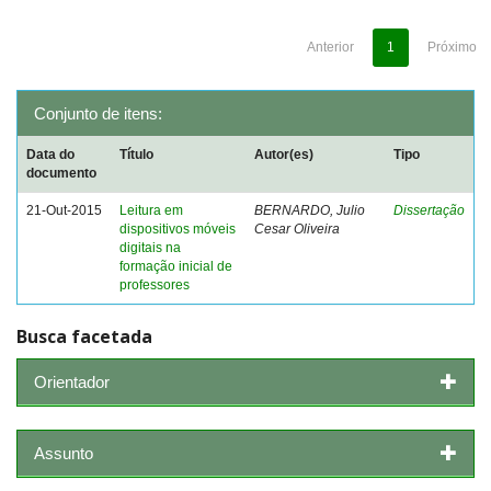
Anterior
1
Próximo
Conjunto de itens:
Data do
Título
Autor(es)
Tipo
documento
21-Out-2015
Leitura em
BERNARDO, Julio
Dissertação
dispositivos móveis
Cesar Oliveira
digitais na
formação inicial de
professores
Busca facetada
Orientador
Assunto