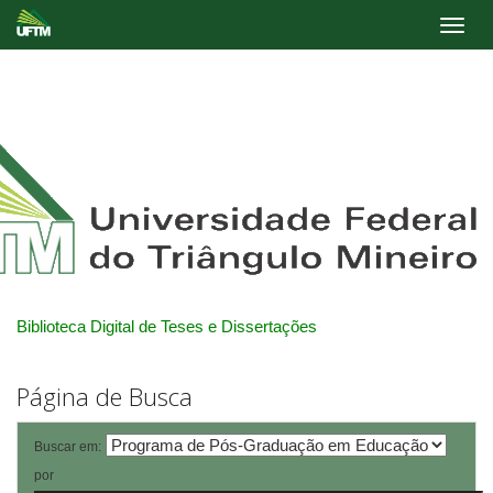
Skip
navigation
Biblioteca Digital de Teses e Dissertações
Página de Busca
Buscar em:
por