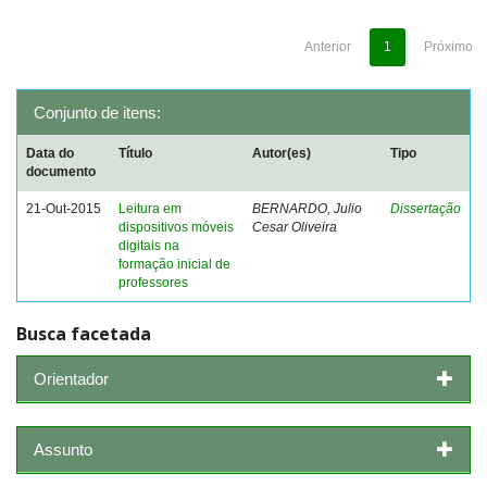
Anterior
1
Próximo
Conjunto de itens:
Data do
Título
Autor(es)
Tipo
documento
21-Out-2015
Leitura em
BERNARDO, Julio
Dissertação
dispositivos móveis
Cesar Oliveira
digitais na
formação inicial de
professores
Busca facetada
Orientador
Assunto