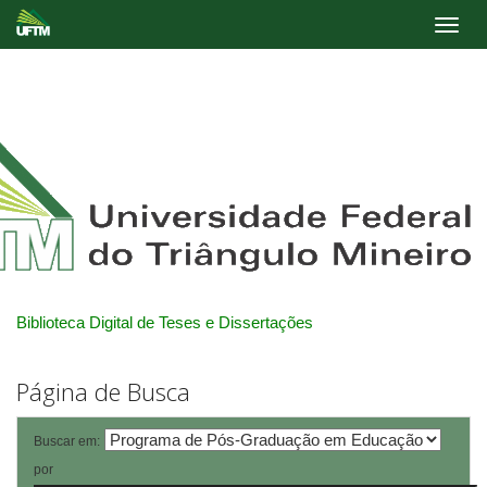
Skip
navigation
Biblioteca Digital de Teses e Dissertações
Página de Busca
Buscar em:
por