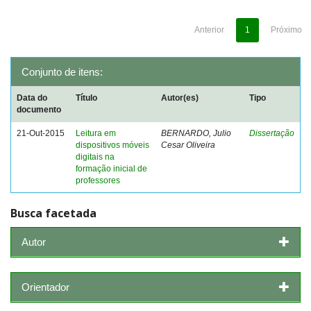
Anterior
1
Próximo
Conjunto de itens:
Data do
Título
Autor(es)
Tipo
documento
21-Out-2015
Leitura em
BERNARDO, Julio
Dissertação
dispositivos móveis
Cesar Oliveira
digitais na
formação inicial de
professores
Busca facetada
Autor
Orientador