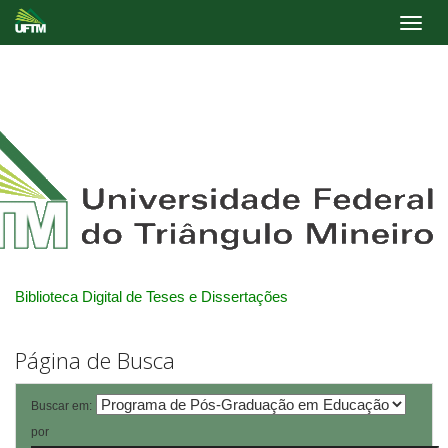
Skip
navigation
Biblioteca Digital de Teses e Dissertações
Página de Busca
Buscar em:
por