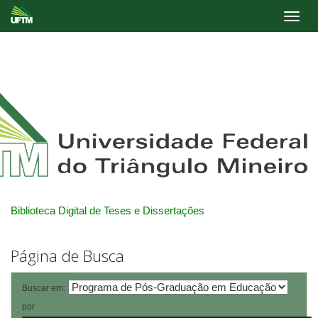
Skip
navigation
Biblioteca Digital de Teses e Dissertações
Página de Busca
Buscar em:
por