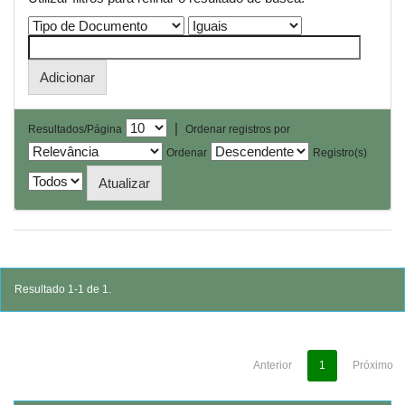
|
Resultados/Página
Ordenar registros por
Ordenar
Registro(s)
Resultado 1-1 de 1.
Anterior
1
Próximo