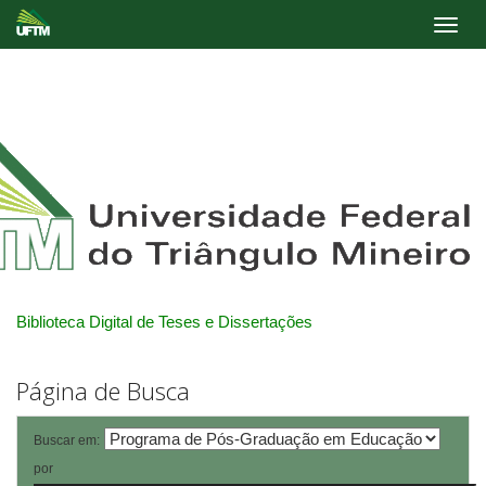
Skip
navigation
Biblioteca Digital de Teses e Dissertações
Página de Busca
Buscar em:
por