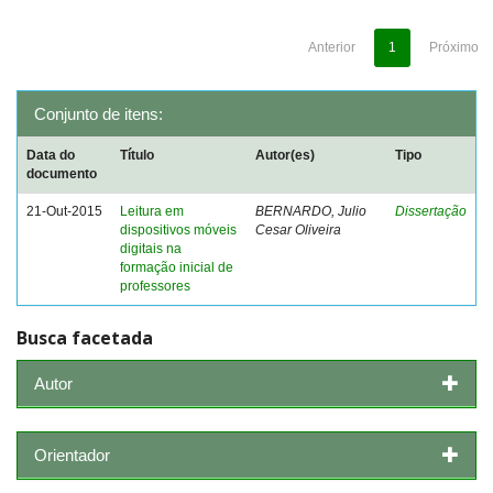
Anterior
1
Próximo
Conjunto de itens:
Data do
Título
Autor(es)
Tipo
documento
21-Out-2015
Leitura em
BERNARDO, Julio
Dissertação
dispositivos móveis
Cesar Oliveira
digitais na
formação inicial de
professores
Busca facetada
Autor
Orientador