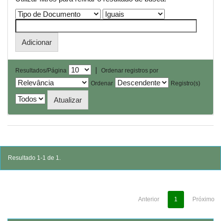
|
Resultados/Página
Ordenar registros por
Ordenar
Registro(s)
Resultado 1-1 de 1.
Anterior
1
Próximo