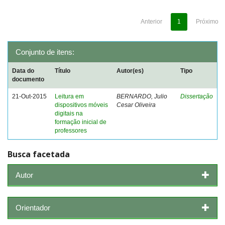
Anterior
1
Próximo
Conjunto de itens:
Data do
Título
Autor(es)
Tipo
documento
21-Out-2015
Leitura em
BERNARDO, Julio
Dissertação
dispositivos móveis
Cesar Oliveira
digitais na
formação inicial de
professores
Busca facetada
Autor
Orientador