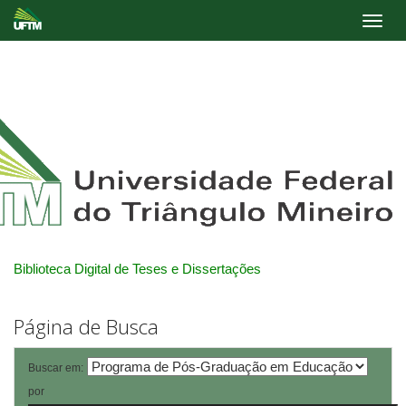
Skip
navigation
Biblioteca Digital de Teses e Dissertações
Página de Busca
Buscar em:
por