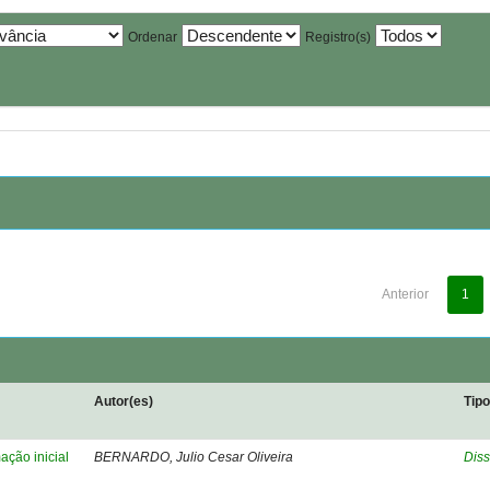
Ordenar
Registro(s)
Anterior
1
Autor(es)
Tip
ação inicial
BERNARDO, Julio Cesar Oliveira
Diss