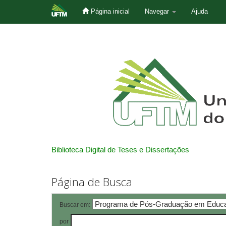
Página inicial
Navegar
Ajuda
Skip
navigation
Biblioteca Digital de Teses e Dissertações
Página de Busca
Buscar em:
por