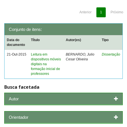
Anterior
1
Próximo
Conjunto de itens:
Data do
Título
Autor(es)
Tipo
documento
21-Out-2015
Leitura em
BERNARDO, Julio
Dissertação
dispositivos móveis
Cesar Oliveira
digitais na
formação inicial de
professores
Busca facetada
Autor
Orientador