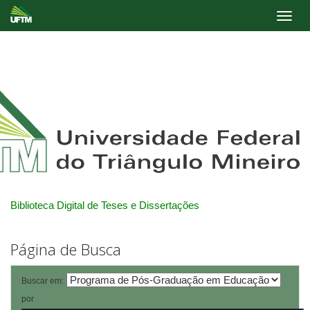
Skip
navigation
Biblioteca Digital de Teses e Dissertações
Página de Busca
Buscar em:
por